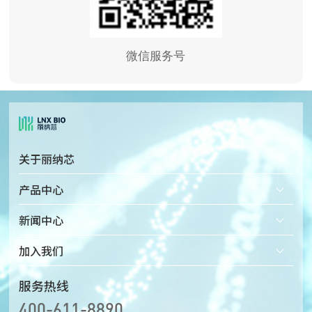
微信服务号
关于丽纳芯
公司简介
产品中心
企业文化
固态纳米孔检测仪
新闻中心
发展历程
固态纳米孔芯片
加入我们
荣誉资质
配套微流体装置
热招岗位
服务热线
400-611-8890