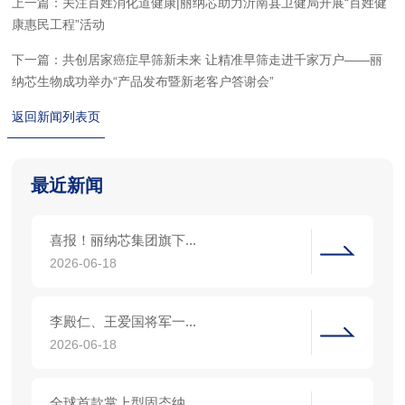
上一篇：关注百姓消化道健康|丽纳芯助力沂南县卫健局开展“百姓健
康惠民工程”活动
下一篇：共创居家癌症早筛新未来 让精准早筛走进千家万户——丽
纳芯生物成功举办“产品发布暨新老客户答谢会”
返回新闻列表页
最近新闻
喜报！丽纳芯集团旗下...
2026-06-18
李殿仁、王爱国将军一...
2026-06-18
全球首款掌上型固态纳...