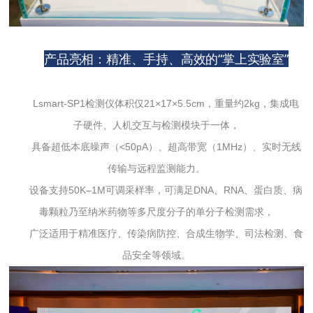
产品亮相：精准、手持、高效的“掌上实验室”
Lsmart-SP1检测仪体积仅21×17×5.5cm，重量约2kg，集成电
子硬件、人机交互与检测模块于一体，
具备超低本底噪声（<50pA）、超高带宽（1MHz）、实时无线
传输与远程监测能力。
设备支持50K–1M可调采样率，可满足DNA、RNA、蛋白质、病
毒颗粒乃至纳米药物等多尺度分子的单分子检测需求，
广泛适用于精准医疗、传染病防控、合成生物学、司法检测、食
品安全等领域。