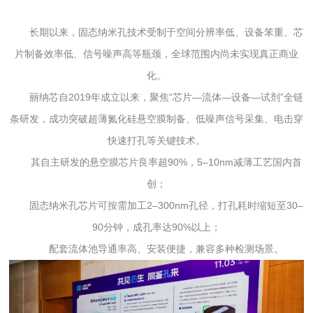
长期以来，固态纳米孔技术受制于空间分辨率低、设备笨重、芯
片制备效率低、信号噪声高等瓶颈，全球范围内尚未实现真正商业
化。
丽纳芯自2019年成立以来，聚焦“芯片—流体—设备—试剂”全链
条研发，成功突破超薄氮化硅悬空膜制备、低噪声信号采集、电击穿
快速打孔等关键技术。
其自主研发的悬空膜芯片良率超90%，5–10nm减薄工艺国内首
创；
固态纳米孔芯片可按需加工2–300nm孔径，打孔耗时缩短至30–
90分钟，成孔率达90%以上；
配套流体池导通率高、安装便捷，兼容多种检测场景。