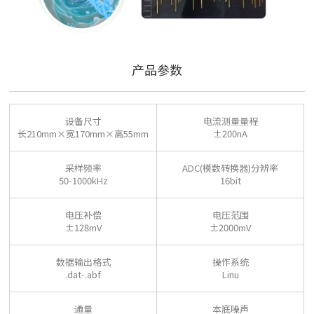
产品参数
设备尺寸
电流测量量程
长210mm×宽170mm×高55mm
±200nA
采样频率
ADC(模数转换器)分辨率
50-1000kHz
16bit
电压补偿
电压范围
±128mV
±2000mV
数据输出格式
操作系统
.dat-.abf
Linu
通量
本底噪声