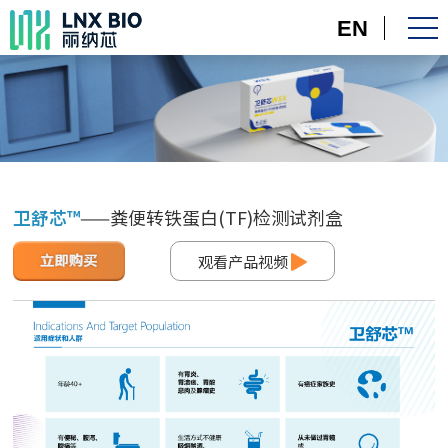
EN
卫舒芯™
——粪便转铁蛋白(TF)检测试剂盒
观看产品视频