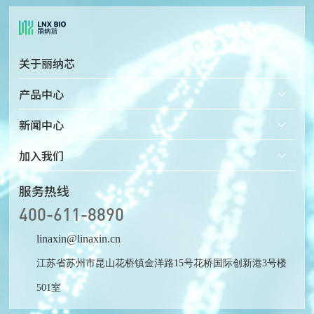
关于丽纳芯
公司简介
产品中心
企业文化
固态纳米孔检测仪
新闻中心
发展历程
固态纳米孔芯片
加入我们
荣誉资质
配套微流体装置
热招岗位
服务热线
400-611-8890
linaxin@linaxin.cn
江苏省苏州市昆山花桥镇金洋路15号花桥国际创新港3号楼
501室