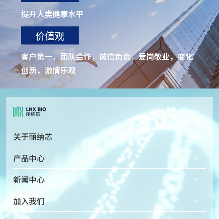
提升人类健康水平
价值观
客户第一，团队合作，诚信负责，爱岗敬业，变化
创新，激情乐观
关于丽纳芯
公司简介
产品中心
企业文化
固态纳米孔检测仪
新闻中心
发展历程
固态纳米孔芯片
加入我们
荣誉资质
配套微流体装置